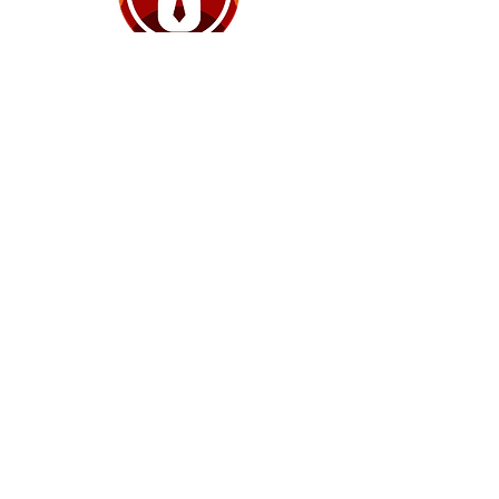
Advstore
Modelo de consultoria de vendas de
hardware e software.
Solicite agora
+55 (11) 4152-4786
contato@advnetit.com.br
Montreal Plaza
Av. Copacabana 325 - 10º Andar - Sala 1006
Dezoito do Forte Empresarial Alphaville
06472-001
-
Barueri/SP