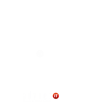
+55 (11) 4152-4786
contato@advnetit.com.br
Montreal Plaza
Av. Copacabana 325 - 10º Andar - Sala 1006
Dezoito do Forte Empresarial Alphaville
06472-001
-
Barueri/SP