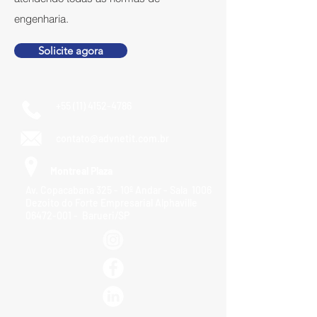
engenharia.
Solicite agora
+55 (11) 4152-4786
contato@advnetit.com.br
Montreal Plaza
Av. Copacabana 325 - 10º Andar - Sala 1006
Dezoito do Forte Empresarial Alphaville
06472-001
-
Barueri/SP