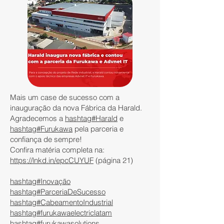
Mais um case de sucesso com a
inauguração da nova Fábrica da Harald.
Agradecemos a
hashtag#Harald
e
hashtag#Furukawa
pela parceria e
confiança de sempre!
Confira matéria completa na:
https://lnkd.in/epcCUYUF
(página 21)
hashtag#Inovação
hashtag#ParceriaDeSucesso
hashtag#CabeamentoIndustrial
hashtag#furukawaelectriclatam
hashtag#furukawasolutions