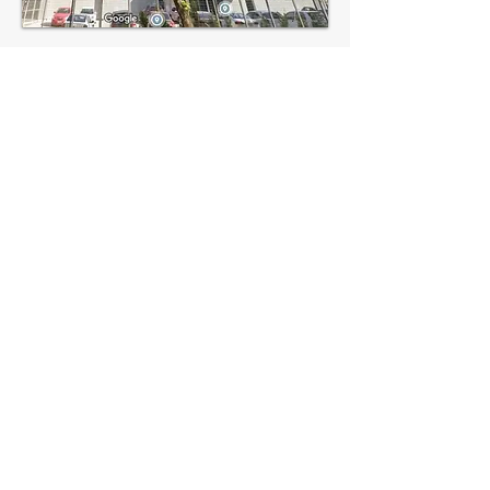
+55 (11) 4152-4786
contato@advnetit.com.br
Montreal Plaza
Av. Copacabana 325 - 10º Andar - Sala 1006
Dezoito do Forte Empresarial Alphaville
06472-001
-
Barueri/SP